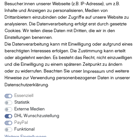
Besucher:innen unserer Webseite (z.B. IP-Adresse), um z.B.
Widerrufsrecht
Inhalte und Anzeigen zu personalisieren, Medien von
AGB
Drittanbietern einzubinden oder Zugriffe auf unsere Website zu
analysieren. Die Datenverarbeitung erfolgt erst durch gesetzte
Vertrag widerrufen
Cookies. Wir teilen diese Daten mit Dritten, die wir in den
Einstellungen benennen.
Die Datenverarbeitung kann mit Einwilligung oder aufgrund eines
Bezahlung
mit VISA, MasterCard, Vorauskasse, PayPal
berechtigten Interesses erfolgen. Die Zustimmung kann erteilt
oder abgelehnt werden. Es besteht das Recht, nicht einzuwilligen
und die Einwilligung zu einem späteren Zeitpunkt zu ändern
oder zu widerrufen. Beachten Sie unser
Impressum
und weitere
Hinweise zur Verwendung personenbezogener Daten in unserer
Versand
mit DHL
Daten­schutz­erklärung
.
Essenziell
Statistik
Newsletter
Externe Medien
DHL Wunschzustellung
- Neue Beauty Produkte
PayPal
- Exclusive Angebote
Funktional
- Promotion-Geschenke