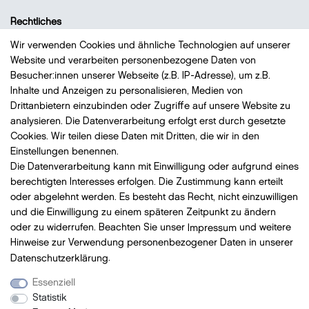
Rechtliches
Datenschutz
Wir verwenden Cookies und ähnliche Technologien auf unserer
Website und verarbeiten personenbezogene Daten von
Impressum
Besucher:innen unserer Webseite (z.B. IP-Adresse), um z.B.
Widerrufsrecht
Inhalte und Anzeigen zu personalisieren, Medien von
AGB
Drittanbietern einzubinden oder Zugriffe auf unsere Website zu
analysieren. Die Datenverarbeitung erfolgt erst durch gesetzte
Vertrag widerrufen
Cookies. Wir teilen diese Daten mit Dritten, die wir in den
Einstellungen benennen.
Die Datenverarbeitung kann mit Einwilligung oder aufgrund eines
Bezahlung
mit VISA, MasterCard, Vorauskasse, PayPal
berechtigten Interesses erfolgen. Die Zustimmung kann erteilt
oder abgelehnt werden. Es besteht das Recht, nicht einzuwilligen
und die Einwilligung zu einem späteren Zeitpunkt zu ändern
oder zu widerrufen. Beachten Sie unser
Impressum
und weitere
Hinweise zur Verwendung personenbezogener Daten in unserer
Versand
mit DHL
Daten­schutz­erklärung
.
Essenziell
Statistik