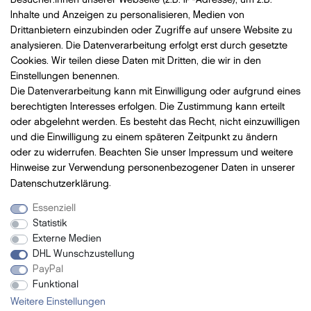
Besucher:innen unserer Webseite (z.B. IP-Adresse), um z.B.
Widerrufsrecht
Inhalte und Anzeigen zu personalisieren, Medien von
AGB
Drittanbietern einzubinden oder Zugriffe auf unsere Website zu
analysieren. Die Datenverarbeitung erfolgt erst durch gesetzte
Vertrag widerrufen
Cookies. Wir teilen diese Daten mit Dritten, die wir in den
Einstellungen benennen.
Die Datenverarbeitung kann mit Einwilligung oder aufgrund eines
Bezahlung
mit VISA, MasterCard, Vorauskasse, PayPal
berechtigten Interesses erfolgen. Die Zustimmung kann erteilt
oder abgelehnt werden. Es besteht das Recht, nicht einzuwilligen
und die Einwilligung zu einem späteren Zeitpunkt zu ändern
oder zu widerrufen. Beachten Sie unser
Impressum
und weitere
Hinweise zur Verwendung personenbezogener Daten in unserer
Versand
mit DHL
Daten­schutz­erklärung
.
Essenziell
Statistik
Newsletter
Externe Medien
DHL Wunschzustellung
- Neue Beauty Produkte
PayPal
- Exclusive Angebote
Funktional
- Promotion-Geschenke
Weitere Einstellungen