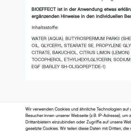
BIOEFFECT ist in der Anwendung etwas erkläru
ergänzenden Hinweise in den individuellen Best
Inhaltsstoffe:
WATER (AQUA), BUTYROSPERMUM PARKII (SHEA
OIL, GLYCERYL STEARATE SE, PROPYLENE GLY
CITRATE, BAKUCHIOL, CITRUS LIMON (LEMON)
TOCOPHEROL, ETHYLHEXYLGLYCERIN, SODIUM 
EGF (BARLEY SH-OLIGOPEPTIDE-1)
Wir verwenden Cookies und ähnliche Technologien auf
Besucher:innen unserer Webseite (z.B. IP-Adresse), um z
Skincare-Shop
Rechtliches
Drittanbietern einzubinden oder Zugriffe auf unsere Web
Der besondere Service
Datenschutz
gesetzte Cookies. Wir teilen diese Daten mit Dritten, die