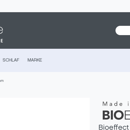
SCHLAF
MARKE
eam
Bioeffec