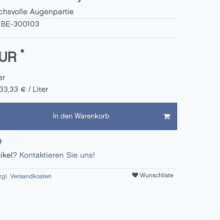
chsvolle Augenpartie
:
BE-300103
*
EUR
er
33,33 € / Liter
In den Warenkorb
tikel?
Kontaktieren Sie uns!
Wunschliste
zgl.
Versandkosten