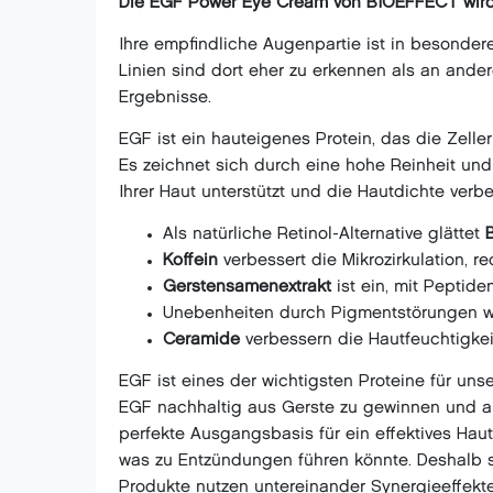
Die EGF Power Eye Cream von BIOEFFECT wird
Ihre empfindliche Augenpartie ist in besonder
Linien sind dort eher zu erkennen als an andere
Ergebnisse.
EGF ist ein hauteigenes Protein, das die Zell
Es zeichnet sich durch eine hohe Reinheit und
Ihrer Haut unterstützt und die Hautdichte verbe
Als natürliche Retinol-Alternative glättet
Koffein
verbessert die Mikrozirkulation, 
Gerstensamenextrakt
ist ein, mit Peptide
Unebenheiten durch Pigmentstörungen we
Ceramide
verbessern die Hautfeuchtigkei
EGF ist eines der wichtigsten Proteine für u
EGF nachhaltig aus Gerste zu gewinnen und als
perfekte Ausgangsbasis für ein effektives Hau
was zu Entzündungen führen könnte. Deshalb si
Produkte nutzen untereinander Synergieeffekte