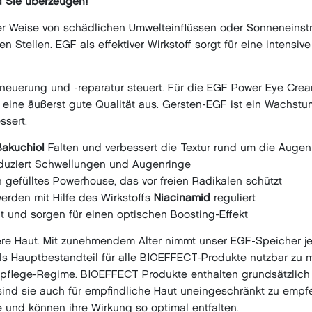
 Sie überzeugen!
er Weise von schädlichen Umwelteinflüssen oder Sonneneinstra
n Stellen. EGF als effektiver Wirkstoff sorgt für eine intensiv
erneuerung und -reparatur steuert. Für die EGF Power Eye Cre
 eine äußerst gute Qualität aus. Gersten-EGF ist ein Wachstum
ssert.
Bakuchiol
Falten und verbessert die Textur rund um die Augen
reduziert Schwellungen und Augenringe
n gefülltes Powerhouse, das vor freien Radikalen schützt
rden mit Hilfe des Wirkstoffs
Niacinamid
reguliert
t und sorgen für einen optischen Boosting-Effekt
nsere Haut. Mit zunehmendem Alter nimmt unser EGF-Speicher j
 Hauptbestandteil für alle BIOEFFECT-Produkte nutzbar zu ma
tpflege-Regime. BIOEFFECT Produkte enthalten grundsätzlich 
nd sie auch für empfindliche Haut uneingeschränkt zu empfeh
 und können ihre Wirkung so optimal entfalten.