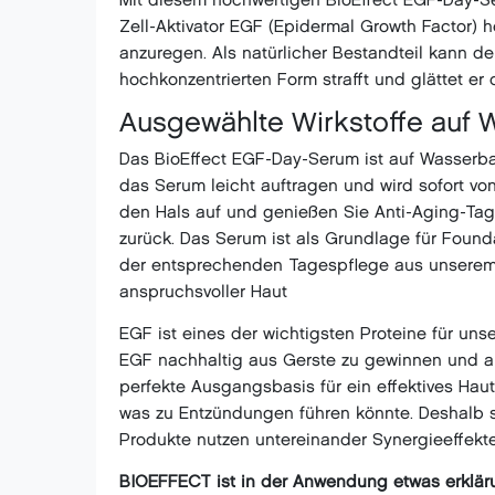
Mit diesem hochwertigen BioEffect EGF-Day-Se
Zell-Aktivator EGF (Epidermal Growth Factor) ho
anzuregen. Als natürlicher Bestandteil kann 
hochkonzentrierten Form strafft und glättet er 
Ausgewählte Wirkstoffe auf 
Das BioEffect EGF-Day-Serum ist auf Wasserbasi
das Serum leicht auftragen und wird sofort 
den Hals auf und genießen Sie Anti-Aging-Tages
zurück. Das Serum ist als Grundlage für Foun
der entsprechenden Tagespflege aus unserem 
anspruchsvoller Haut
EGF ist eines der wichtigsten Proteine für u
EGF nachhaltig aus Gerste zu gewinnen und als
perfekte Ausgangsbasis für ein effektives Hau
was zu Entzündungen führen könnte. Deshalb si
Produkte nutzen untereinander Synergieeffekte
BIOEFFECT ist in der Anwendung etwas erkläru