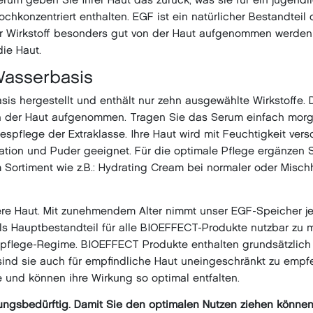
rum geben Sie Ihrer Haut das zurück, was sie für ein jugendl
chkonzentriert enthalten. EGF ist ein natürlicher Bestandteil 
der Wirkstoff besonders gut von der Haut aufgenommen werden 
die Haut.
Wasserbasis
s hergestellt und enthält nur zehn ausgewählte Wirkstoffe. Du
von der Haut aufgenommen. Tragen Sie das Serum einfach mor
pflege der Extraklasse. Ihre Haut wird mit Feuchtigkeit versor
dation und Puder geeignet. Für die optimale Pflege ergänzen
Sortiment wie z.B.: Hydrating Cream bei normaler oder Misc
nsere Haut. Mit zunehmendem Alter nimmt unser EGF-Speicher j
 Hauptbestandteil für alle BIOEFFECT-Produkte nutzbar zu ma
tpflege-Regime. BIOEFFECT Produkte enthalten grundsätzlich 
nd sie auch für empfindliche Haut uneingeschränkt zu empfeh
 und können ihre Wirkung so optimal entfalten.
ngsbedürftig. Damit Sie den optimalen Nutzen ziehen können,