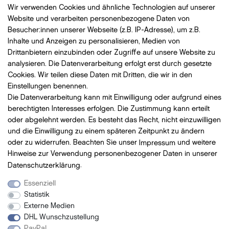
Datenschutz
Wir verwenden Cookies und ähnliche Technologien auf unserer
Website und verarbeiten personenbezogene Daten von
Impressum
Besucher:innen unserer Webseite (z.B. IP-Adresse), um z.B.
Widerrufsrecht
Inhalte und Anzeigen zu personalisieren, Medien von
AGB
Drittanbietern einzubinden oder Zugriffe auf unsere Website zu
analysieren. Die Datenverarbeitung erfolgt erst durch gesetzte
Vertrag widerrufen
Cookies. Wir teilen diese Daten mit Dritten, die wir in den
Einstellungen benennen.
Die Datenverarbeitung kann mit Einwilligung oder aufgrund eines
Bezahlung
mit VISA, MasterCard, Vorauskasse, PayPal
berechtigten Interesses erfolgen. Die Zustimmung kann erteilt
oder abgelehnt werden. Es besteht das Recht, nicht einzuwilligen
und die Einwilligung zu einem späteren Zeitpunkt zu ändern
oder zu widerrufen. Beachten Sie unser
Impressum
und weitere
Hinweise zur Verwendung personenbezogener Daten in unserer
Versand
mit DHL
Daten­schutz­erklärung
.
Essenziell
Statistik
Newsletter
Externe Medien
DHL Wunschzustellung
- Neue Beauty Produkte
PayPal