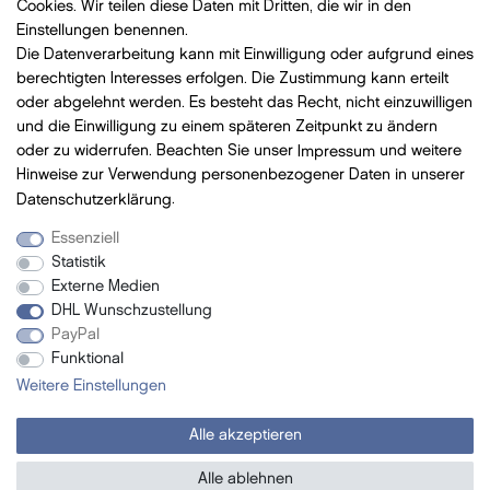
Cookies. Wir teilen diese Daten mit Dritten, die wir in den
Einstellungen benennen.
Die Datenverarbeitung kann mit Einwilligung oder aufgrund eines
Bezahlung
mit VISA, MasterCard, Vorauskasse, PayPal
berechtigten Interesses erfolgen. Die Zustimmung kann erteilt
oder abgelehnt werden. Es besteht das Recht, nicht einzuwilligen
und die Einwilligung zu einem späteren Zeitpunkt zu ändern
oder zu widerrufen. Beachten Sie unser
Impressum
und weitere
Hinweise zur Verwendung personenbezogener Daten in unserer
Versand
mit DHL
Daten­schutz­erklärung
.
Essenziell
Statistik
Newsletter
Externe Medien
DHL Wunschzustellung
- Neue Beauty Produkte
PayPal
- Exclusive Angebote
Funktional
- Promotion-Geschenke
Weitere Einstellungen
- Tipps und vieles mehr ...
Alle akzeptieren
Jetzt abonnieren
Alle ablehnen