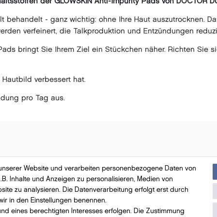
nhaltsstoffen der GLOWSKIN Anti-Impurity Pads von DOCTOR 
elt behandelt - ganz wichtig: ohne Ihre Haut auszutrocknen. 
erden verfeinert, die Talkproduktion und Entzündungen reduzi
y Pads bringt Sie Ihrem Ziel ein Stückchen näher. Richten Sie
Hautbild verbessert hat.
endung pro Tag aus.
 unserer Website und verarbeiten personenbezogene Daten von
.B. Inhalte und Anzeigen zu personalisieren, Medien von
Bezahlung
mit VISA, MasterCard, Vorauskasse, 
site zu analysieren. Die Datenverarbeitung erfolgt erst durch
 wir in den Einstellungen benennen.
und eines berechtigten Interesses erfolgen. Die Zustimmung