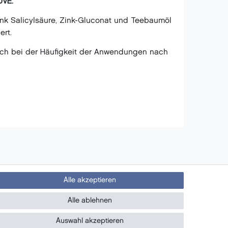
DUVE.
Dank Salicylsäure, Zink-Gluconat und Teebaumöl
ert.
 sich bei der Häufigkeit der Anwendungen nach
Alle akzeptieren
PayPal
Newsletter
Alle ablehnen
- Neue Beauty Produkte
Auswahl akzeptieren
- Exclusive Angebote