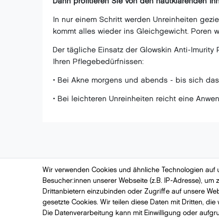
Dann profitieren Sie von den hautklärenden I
In nur einem Schritt werden Unreinheiten gezi
kommt alles wieder ins Gleichgewicht. Poren w
Der tägliche Einsatz der Glowskin Anti-Imurit
Ihren Pflegebedürfnissen:
• Bei Akne morgens und abends - bis sich das 
• Bei leichteren Unreinheiten reicht eine Anw
Wir verwenden Cookies und ähnliche Technologien auf
Besucher:innen unserer Webseite (z.B. IP-Adresse), um z
Skincare-Shop
Rechtliches
Drittanbietern einzubinden oder Zugriffe auf unsere Web
Der besondere Service
Datenschutz
gesetzte Cookies. Wir teilen diese Daten mit Dritten, die
Die Datenverarbeitung kann mit Einwilligung oder aufgr
Kundefeedback
Impressum