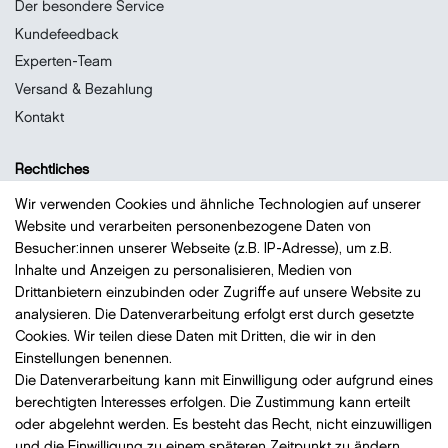
Der besondere Service
Kundefeedback
Experten-Team
Versand & Bezahlung
Kontakt
Rechtliches
Datenschutz
Wir verwenden Cookies und ähnliche Technologien auf unserer
Website und verarbeiten personenbezogene Daten von
Impressum
Besucher:innen unserer Webseite (z.B. IP-Adresse), um z.B.
Widerrufsrecht
Inhalte und Anzeigen zu personalisieren, Medien von
AGB
Drittanbietern einzubinden oder Zugriffe auf unsere Website zu
analysieren. Die Datenverarbeitung erfolgt erst durch gesetzte
Vertrag widerrufen
Cookies. Wir teilen diese Daten mit Dritten, die wir in den
Einstellungen benennen.
Die Datenverarbeitung kann mit Einwilligung oder aufgrund eines
Bezahlung
mit VISA, MasterCard, Vorauskasse, PayPal
berechtigten Interesses erfolgen. Die Zustimmung kann erteilt
oder abgelehnt werden. Es besteht das Recht, nicht einzuwilligen
und die Einwilligung zu einem späteren Zeitpunkt zu ändern