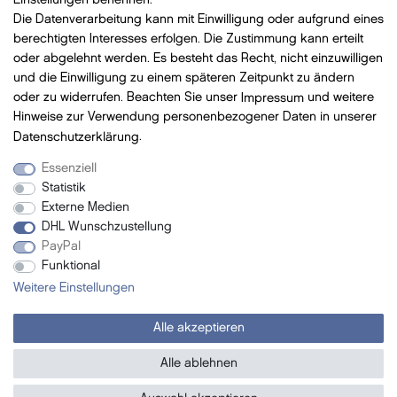
Einstellungen benennen.
Die Datenverarbeitung kann mit Einwilligung oder aufgrund eines
Bezahlung
mit VISA, MasterCard, Vorauskasse, PayPal
berechtigten Interesses erfolgen. Die Zustimmung kann erteilt
oder abgelehnt werden. Es besteht das Recht, nicht einzuwilligen
und die Einwilligung zu einem späteren Zeitpunkt zu ändern
oder zu widerrufen. Beachten Sie unser
Impressum
und weitere
Hinweise zur Verwendung personenbezogener Daten in unserer
Versand
mit DHL
Daten­schutz­erklärung
.
Essenziell
Statistik
Newsletter
Externe Medien
DHL Wunschzustellung
- Neue Beauty Produkte
PayPal
- Exclusive Angebote
Funktional
- Promotion-Geschenke
Weitere Einstellungen
- Tipps und vieles mehr ...
Alle akzeptieren
Jetzt abonnieren
Alle ablehnen