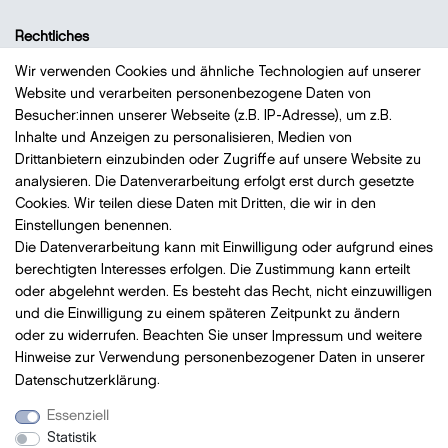
Rechtliches
Datenschutz
Wir verwenden Cookies und ähnliche Technologien auf unserer
Website und verarbeiten personenbezogene Daten von
Impressum
Besucher:innen unserer Webseite (z.B. IP-Adresse), um z.B.
Widerrufsrecht
Inhalte und Anzeigen zu personalisieren, Medien von
AGB
Drittanbietern einzubinden oder Zugriffe auf unsere Website zu
analysieren. Die Datenverarbeitung erfolgt erst durch gesetzte
Vertrag widerrufen
Cookies. Wir teilen diese Daten mit Dritten, die wir in den
Einstellungen benennen.
Die Datenverarbeitung kann mit Einwilligung oder aufgrund eines
Bezahlung
mit VISA, MasterCard, Vorauskasse, PayPal
berechtigten Interesses erfolgen. Die Zustimmung kann erteilt
oder abgelehnt werden. Es besteht das Recht, nicht einzuwilligen
und die Einwilligung zu einem späteren Zeitpunkt zu ändern
oder zu widerrufen. Beachten Sie unser
Impressum
und weitere
Hinweise zur Verwendung personenbezogener Daten in unserer
Versand
mit DHL
Daten­schutz­erklärung
.
Essenziell
Statistik