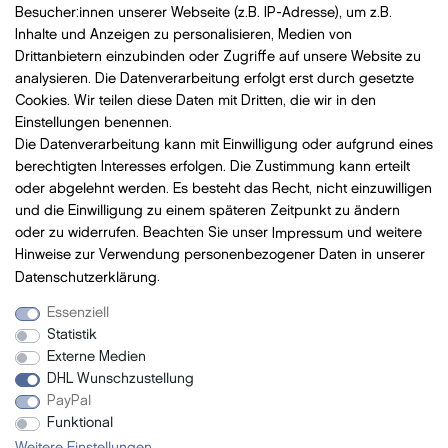
Besucher:innen unserer Webseite (z.B. IP-Adresse), um z.B.
Widerrufsrecht
Inhalte und Anzeigen zu personalisieren, Medien von
AGB
Drittanbietern einzubinden oder Zugriffe auf unsere Website zu
analysieren. Die Datenverarbeitung erfolgt erst durch gesetzte
Vertrag widerrufen
Cookies. Wir teilen diese Daten mit Dritten, die wir in den
Einstellungen benennen.
Die Datenverarbeitung kann mit Einwilligung oder aufgrund eines
Bezahlung
mit VISA, MasterCard, Vorauskasse, PayPal
berechtigten Interesses erfolgen. Die Zustimmung kann erteilt
oder abgelehnt werden. Es besteht das Recht, nicht einzuwilligen
und die Einwilligung zu einem späteren Zeitpunkt zu ändern
oder zu widerrufen. Beachten Sie unser
Impressum
und weitere
Hinweise zur Verwendung personenbezogener Daten in unserer
Versand
mit DHL
Daten­schutz­erklärung
.
Essenziell
Statistik
Newsletter
Externe Medien
DHL Wunschzustellung
- Neue Beauty Produkte
PayPal
- Exclusive Angebote
Funktional
- Promotion-Geschenke