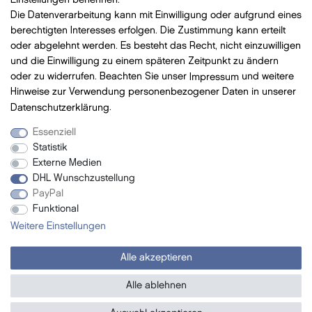
Einstellungen benennen.
Die Datenverarbeitung kann mit Einwilligung oder aufgrund eines
Bezahlung
mit VISA, MasterCard, Vorauskasse, PayPal
berechtigten Interesses erfolgen. Die Zustimmung kann erteilt
oder abgelehnt werden. Es besteht das Recht, nicht einzuwilligen
und die Einwilligung zu einem späteren Zeitpunkt zu ändern
oder zu widerrufen. Beachten Sie unser
Impressum
und weitere
Hinweise zur Verwendung personenbezogener Daten in unserer
Versand
mit DHL
Daten­schutz­erklärung
.
Essenziell
Statistik
Newsletter
Externe Medien
DHL Wunschzustellung
- Neue Beauty Produkte
PayPal
- Exclusive Angebote
Funktional
- Promotion-Geschenke
Weitere Einstellungen
- Tipps und vieles mehr ...
Alle akzeptieren
Jetzt abonnieren
Alle ablehnen